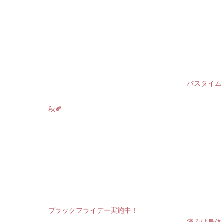
バスタイム
秋🍂
ブラックフライデー実施中！
痛みは身体