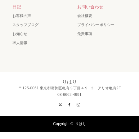
日記
お問い合わせ
お客様の声
会社概要
スタッフブログ
プライバシーポリシー
お知らせ
免責事項
求人情報
りはり
〒125-0061 東京都葛飾区亀有３丁目４９−３ アリオ亀有2F
03-6662-4991
X
Facebook
Instagram
Copyright ©
りはり