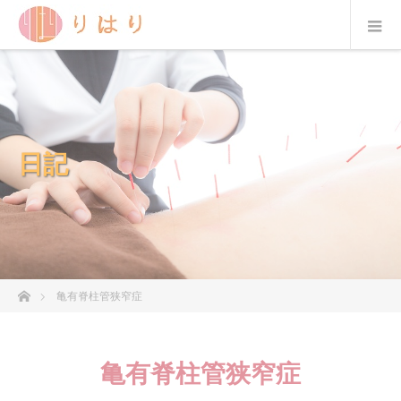
日記
ホーム
亀有脊柱管狭窄症
亀有脊柱管狭窄症