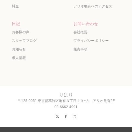
料金
アリオ亀有へのアクセス
日記
お問い合わせ
お客様の声
会社概要
スタッフブログ
プライバシーポリシー
お知らせ
免責事項
求人情報
りはり
〒125-0061 東京都葛飾区亀有３丁目４９−３ アリオ亀有2F
03-6662-4991
X
Facebook
Instagram