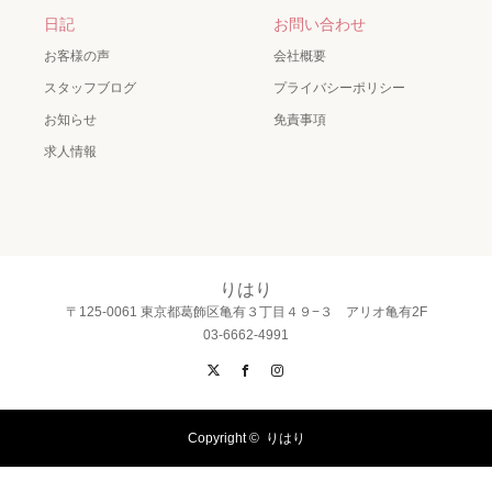
日記
お問い合わせ
お客様の声
会社概要
スタッフブログ
プライバシーポリシー
お知らせ
免責事項
求人情報
りはり
〒125-0061 東京都葛飾区亀有３丁目４９−３ アリオ亀有2F
03-6662-4991
X
Facebook
Instagram
Copyright ©
りはり